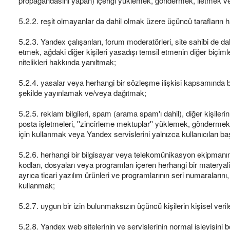
propagandasını yapan) içeriği yüklemek, göndermek, iletmek v
5.2.2. reşit olmayanlar da dahil olmak üzere üçüncü tarafların h
5.2.3. Yandex çalışanları, forum moderatörleri, site sahibi de da
etmek, ağdaki diğer kişileri yasadışı temsil etmenin diğer biçim
nitelikleri hakkında yanıltmak;
5.2.4. yasalar veya herhangi bir sözleşme ilişkisi kapsamında 
şekilde yayınlamak ve/veya dağıtmak;
5.2.5. reklam bilgileri, spam (arama spam'ı dahil), diğer kişileri
posta işletmeleri, ''zincirleme mektuplar'' yüklemek, göndermek
için kullanmak veya Yandex servislerini yalnızca kullanıcıları b
5.2.6. herhangi bir bilgisayar veya telekomünikasyon ekipmanını
kodları, dosyaları veya programları içeren herhangi bir matery
ayrıca ticari yazılım ürünleri ve programlarının seri numaralarını
kullanmak;
5.2.7. uygun bir izin bulunmaksızın üçüncü kişilerin kişisel ver
5.2.8. Yandex web sitelerinin ve servislerinin normal işleyişini