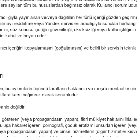
ere sayılan tüm bu hususlardan bağımsız olarak Kullanıcı sorumludur
aracılığıyla yayınlanan ve/veya dağıtılan her türlü içeriği gözden geçi
ğıtmayı reddetme veya Yandex servisleri aracılığıyla sunulan herhangi 
, söz konusu içeriğin güvenilirliği, eksiksizliği veya kullanışlılığının
ğini kabul ve beyan eder.
anıcı içeriğini kopyalamasını (çoğaltmasını) ve belirli bir servisin tekn
rı
inden, bu eylemlerin üçüncü tarafların haklarının ve meşru menfaatlerini
aflara karşı bağımsız olarak sorumludur.
ahip değildir:
m gösteren (veya propagandasını yapan), fikri mülkiyet haklarını ihlal ed
uruluşa hakaret içeren, pornografi, çocuk erotizmi unsurları içeren (ve
veya propagandasını yapan) ve cinsel hizmetlerin (diğer hizmetler kisve