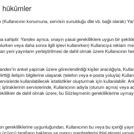
l hükümler
için (Kullanıcının konumuna, servisin sunulduğu dile vb. bağlı olarak) Ya
sahiptir. Yandex ayrıca, onayın yasal gerekliliklere uygun bir şekilde al
rken veya daha sonra ilgili işlevi kullanırken) Kullanıcıya reklam mes
afından yeni yayınların yerleştirilmesi de dahil olmak üzere Kullanıcının
ndex'in anket yapmak üzere görevlendirdiği kişiler aracılığıyla, Kullanı
tiği iletişim bilgilerine ulaşarak (telefon veya e-posta yoluyla) Kullanı
rvislerde kullanılabilecek istatistikler oluşturmak için kullanılabilir. A
ştiraklerinin servislerinde, Kullanıcının adıyla (oturum açma) veya adsı
eklilikler de dahil olmak üzere, bu Sözleşmenin gerekliliklerine uymay
tın gerekliliklerine uygunluğundan, Kullanıcının bu veya bu içeriği yayı
ere üçüncü tarafların haklarını ve meşru menfaatlerini ihlal etmesi ve/v