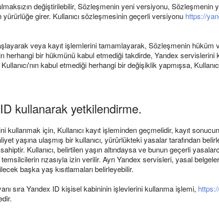
lmaksızın değiştirilebilir, Sözleşmenin yeni versiyonu, Sözleşmenin y
en yürürlüğe girer. Kullanıcı sözleşmesinin geçerli versiyonu
https://yan
ya başlayarak veya kayıt işlemlerini tamamlayarak, Sözleşmenin hüküm v
nin herhangi bir hükmünü kabul etmediği takdirde, Yandex servislerini
llanıcı'nın kabul etmediği herhangi bir değişiklik yapmışsa, Kullanıc
 ID kullanarak yetkilendirme.
erini kullanmak için, Kullanıcı kayıt işleminden geçmelidir, kayıt sonuc
yet yaşına ulaşmış bir kullanıcı, yürürlükteki yasalar tarafından belirle
hiptir. Kullanıcı, belirtilen yaşın altındaysa ve bunun geçerli yasala
emsilcilerin rızasıyla izin verilir. Ayrı Yandex servisleri, yasal belg
ecek başka yaş kısıtlamaları belirleyebilir.
nı sıra Yandex ID kişisel kabininin işlevlerini kullanma işlemi,
https:
dir.