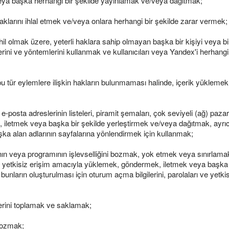
eya başka herhangi bir şekilde yayınlamak ve/veya dağıtmak;
aklarını ihlal etmek ve/veya onlara herhangi bir şekilde zarar vermek;
hil olmak üzere, yeterli haklara sahip olmayan başka bir kişiyi veya bi
lerini ve yöntemlerini kullanmak ve kullanıcıları veya Yandex'i herhang
bu tür eylemlere ilişkin hakların bulunmaması halinde, içerik yüklem
n e-posta adreslerinin listeleri, piramit şemaları, çok seviyeli (ağ) p
, iletmek veya başka bir şekilde yerleştirmek ve/veya dağıtmak, ayrıca
aşka alan adlarının sayfalarına yönlendirmek için kullanmak;
n veya programının işlevselliğini bozmak, yok etmek veya sınırlamak 
ali yetkisiz erişim amacıyla yüklemek, göndermek, iletmek veya başk
, bunların oluşturulması için oturum açma bilgilerini, parolaları ve yetk
ilerini toplamak ve saklamak;
 bozmak;