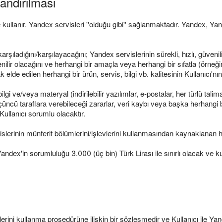
landırılması
e kullanır. Yandex servisleri ''olduğu gibi'' sağlanmaktadır. Yandex, Ya
arşıladığını/karşılayacağını; Yandex servislerinin sürekli, hızlı, güven
enilir olacağını ve herhangi bir amaçla veya herhangi bir sıfatla (örneğ
 elde edilen herhangi bir ürün, servis, bilgi vb. kalitesinin Kullanıcı'nı
ilgi ve/veya materyal (indirilebilir yazılımlar, e-postalar, her türlü tali
 üçüncü taraflara verebileceği zararlar, veri kaybı veya başka herhangi
Kullanıcı sorumlu olacaktır.
islerinin münferit bölümlerini/işlevlerini kullanmasından kaynaklanan 
Yandex'in sorumluluğu 3.000 (üç bin) Türk Lirası ile sınırlı olacak ve 
erini kullanma prosedürüne ilişkin bir sözleşmedir ve Kullanıcı ile Y