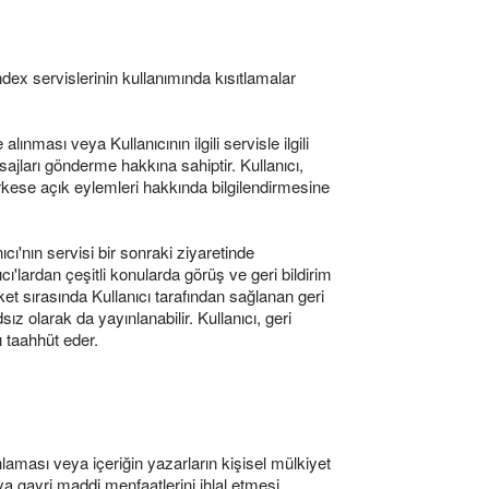
ndex servislerinin kullanımında kısıtlamalar
ınması veya Kullanıcının ilgili servisle ilgili
ajları gönderme hakkına sahiptir. Kullanıcı,
 herkese açık eylemleri hakkında bilgilendirmesine
cı'nın servisi bir sonraki ziyaretinde
cı'lardan çeşitli konularda görüş ve geri bildirim
nket sırasında Kullanıcı tarafından sağlanan geri
z olarak da yayınlanabilir. Kullanıcı, geri
ı taahhüt eder.
nlaması veya içeriğin yazarların kişisel mülkiyet
eya gayri maddi menfaatlerini ihlal etmesi