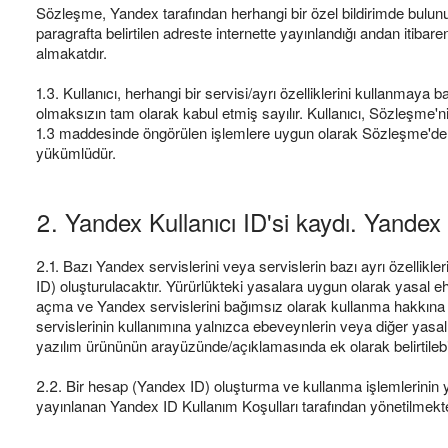
Sözleşme, Yandex tarafından herhangi bir özel bildirimde bulunu
paragrafta belirtilen adreste internette yayınlandığı andan itibar
almakatdır.
1.3. Kullanıcı, herhangi bir servisi/ayrı özelliklerini kullanma
olmaksızın tam olarak kabul etmiş sayılır. Kullanıcı, Sözleşme'
1.3 maddesinde öngörülen işlemlere uygun olarak Sözleşme'de Ku
yükümlüdür.
2. Yandex Kullanıcı ID'si kaydı. Yandex
2.1. Bazı Yandex servislerini veya servislerin bazı ayrı özellikl
ID) oluşturulacaktır. Yürürlükteki yasalara uygun olarak yasal ehli
açma ve Yandex servislerini bağımsız olarak kullanma hakkına sa
servislerinin kullanımına yalnızca ebeveynlerin veya diğer yasal t
yazılım ürününün arayüzünde/açıklamasında ek olarak belirtilebil
2.2. Bir hesap (Yandex ID) oluşturma ve kullanma işlemlerinin ya
yayınlanan Yandex ID Kullanım Koşulları tarafından yönetilmekte