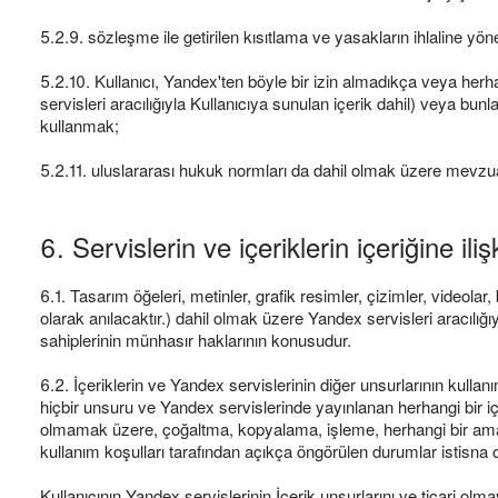
5.2.9. sözleşme ile getirilen kısıtlama ve yasakların ihlaline yö
5.2.10. Kullanıcı, Yandex'ten böyle bir izin almadıkça veya herh
servisleri aracılığıyla Kullanıcıya sunulan içerik dahil) veya 
kullanmak;
5.2.11. uluslararası hukuk normları da dahil olmak üzere mevzua
6. Servislerin ve içeriklerin içeriğine il
6.1. Tasarım öğeleri, metinler, grafik resimler, çizimler, videola
olarak anılacaktır.) dahil olmak üzere Yandex servisleri aracılığ
sahiplerinin münhasır haklarının konusudur.
6.2. İçeriklerin ve Yandex servislerinin diğer unsurlarının kullan
hiçbir unsuru ve Yandex servislerinde yayınlanan herhangi bir iç
olmamak üzere, çoğaltma, kopyalama, işleme, herhangi bir amaçla 
kullanım koşulları tarafından açıkça öngörülen durumlar istisna ol
Kullanıcının Yandex servislerinin İçerik unsurlarını ve ticari olmay