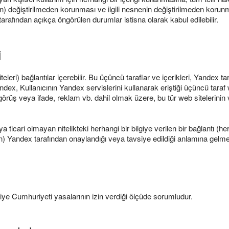
ın) değiştirilmeden korunması ve ilgili nesnenin değiştirilmeden korunm
 tarafından açıkça öngörülen durumlar istisna olarak kabul edilebilir.
i
teleri) bağlantılar içerebilir. Bu üçüncü taraflar ve içerikleri, Yandex tar
dex, Kullanıcının Yandex servislerini kullanarak eriştiği üçüncü taraf 
örüş veya ifade, reklam vb. dahil olmak üzere, bu tür web sitelerinin ve
eya ticari olmayan nitelikteki herhangi bir bilgiye verilen bir bağlantı 
lerin) Yandex tarafından onaylandığı veya tavsiye edildiği anlamına gelm
iye Cumhuriyeti yasalarının izin verdiği ölçüde sorumludur.