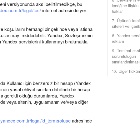
eni versiyonunda aksi belirtilmedikçe, bu
içeriğine ilişki
dex.com.tr/legal/tos/
internet adresinde yer
haklar
7. Üçüncü tara
siteleri ve içerik
e koşullarını herhangi bir çekince veya istisna
 kullanmayı reddedebilir. Yandex, Sözleşme'nin
8. Yandex servi
ı Yandex servislerini kullanmayı bırakmakla
reklam
9. Teminat eksik
sorumluluğun
sınırlandırılması
10. Diğer hüküm
unda Kullanıcı için benzersiz bir hesap (Yandex
nen yasal ehliyet sınırları dahilinde bir hesap
rca gerekli olduğu durumlarda, Yandex
elerde veya sitenin, uygulamanın ve/veya diğer
//yandex.com.tr/legal/id_termsofuse
adresinde