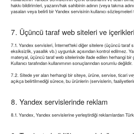
hakkı bildirimleri, yazarın/hak sahibinin adının (veya takma adın
yasaları veya belirli bir Yandex servisinin kullanıcı sözleşmeleri
7. Üçüncü taraf web siteleri ve içerikler
7.1. Yandex servisleri, İnternet'teki diğer sitelere (üçüncü taraf si
eksiksizlik, yasallık vb.) uygunluk açısından kontrol edilmez. Yan
materyal, üçüncü taraf web sitelerinde ifade edilen herhangi bir g
Kullanıcı tarafından kullanımının sonuçlarından sorumlu değildir.
7.2. Sitede yer alan herhangi bir siteye, ürüne, servise, ticari v
açıkça belirtilmediği sürece, bu ürünlerin (servislerin, faaliyet
8. Yandex servislerinde reklam
8.1. Yandex, Yandex servislerine yerleştirdiği reklamlardan Türk