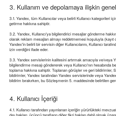
3. Kullanım ve depolamaya ilişkin gene
3.1. Yandex, tüm Kullanıcılar veya belirli Kullanıcı kategorileri 
getirme hakkına sahiptir.
3.2. Yandex, Kullanıcı'ya bilgilendirici mesajlar gönderme hakkına 
olarak reklam mesajları almayı reddetmemesi koşuluyla (kayıt olu
Yandex'in belirli bir servisin diğer Kullanıcılarını, Kullanıcı tar
izin verdiğini ifade eder.
3.3. Yandex servislerinin kalitesini artırmak amacıyla ve/veya Ya
bilgilendirme mesajı göndererek veya Kullanıcı'nın hesabında belirt
toplama hakkına sahiptir. Toplanan görüşler ve geri bildirimler, Se
bildirimler, Yandex tarafından Yandex servislerinde veya Yandex i
bildirim bırakırken, bu Sözleşmenin 5. maddesinde belirtilen ger
4. Kullanıcı İçeriği
4.1. Kullanıcı tarafından yayınlanan içeriğin yürürlükteki mevzua
dışı hakları, üçüncü tarafların diğer fikri hakları dahil olmak üz