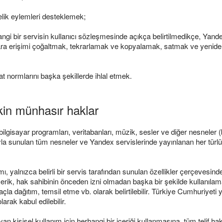
nelik eylemleri desteklemek;
angi bir servisin kullanıcı sözleşmesinde açıkça belirtilmedikçe, Yan
bunlara erişimi çoğaltmak, tekrarlamak ve kopyalamak, satmak ve yenid
t normlarını başka şekillerde ihlal etmek.
işkin münhasır haklar
r, bilgisayar programları, veritabanları, müzik, sesler ve diğer nesneler
ıyla sunulan tüm nesneler ve Yandex servislerinde yayınlanan her türlü i
ımı, yalnızca belirli bir servis tarafından sunulan özellikler çerçevesi
erik, hak sahibinin önceden izni olmadan başka bir şekilde kullanılama
dağıtım, temsil etme vb. olarak belirtilebilir. Türkiye Cumhuriyeti ya
arak kabul edilebilir.
an kişisel kullanım için herhangi bir içeriği kullanmasına, tüm telif hakkı