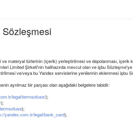
cı Sözleşmesi
gi ve materyal türlerinin (içerik) yerleştirilmesi ve depolanması, içerik 
eri Limited Şirketi'nin halihazırda mevcut olan ve işbu Sözleşme'ye a
eliştirilmesi ve/veya bu Yandex servislerine yenilerinin eklenmesi işbu 
nin ayrılmaz bir parçası olan aşağıdaki belgelere tabidir:
com.tr/legal/termsofuse/
);
y
);
d_termsofuse
);
s://yandex.com.tr/legal/bank_card
),