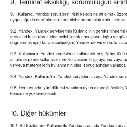
9. Teminat eksikliği, sorumluluğun sınır
9.1. Kullanıcı, Yandex servislerini riski kendisine ait olmak üzer
uygunluğu da dahil olmak üzere hiçbir sorumluluk kabul etmez.
9.2. Yandex, Yandex servislerinin Kullanıcı'nın gereksinimlerini k
servisleri kullanılarak elde edilebilecek sonuçların doğru ve güv
doğrulamak için) kullanılabileceğini; Yandex servisleri kullanılarak
9.3. Kullanıcının Yandex servislerini kullanarak eriştiği her türlü b
ait olmak üzere kullanılabilir ve Kullanıcının bilgisayarına veya
ve/veya materyallerin kullanımının olası sonuçlarından yalnızca 
9.4. Yandex, Kullanıcı'nın Yandex servislerini veya Yandex serv
9.5. Her koşulda, yürürlükteki yasalara aykırı olmadığı ölçüde, 
kendisine yüklenebilecektir.
10. Diğer hükümler
10.1. Bu Sözleşme, Kullanıcı ile Yandex arasında Yandex servisl