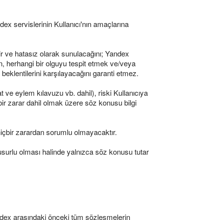
ndex servislerinin Kullanıcı'nın amaçlarına
ilir ve hatasız olarak sunulacağını; Yandex
in, herhangi bir olguyu tespit etmek ve/veya
n beklentilerini karşılayacağını garanti etmez.
mat ve eylem kılavuzu vb. dahil), riski Kullanıcıya
 bir zarar dahil olmak üzere söz konusu bilgi
hiçbir zarardan sorumlu olmayacaktır.
kusurlu olması halinde yalnızca söz konusu tutar
andex arasındaki önceki tüm sözleşmelerin