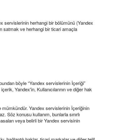
dex servislerinin herhangi bir bölümünü (Yandex
en satmak ve herhangi bir ticari amaçla
 (bundan böyle “Yandex servislerinin İçeriği”
çerik, Yandex'in, Kullanıcılarının ve diğer hak
nde mümkündür. Yandex servislerinin İçeriğinin
z. Söz konusu kullanım, bunlarla sınırlı
saları veya belirli bir Yandex servisinin
, bağlantılı haklar, ticari markalar ve diğer telif