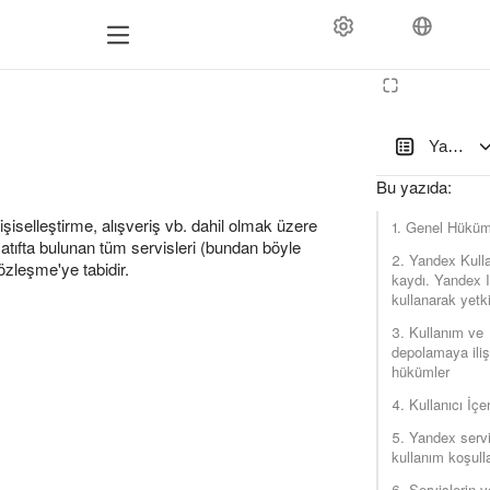
Yandex s
Bu yazıda
:
kişiselleştirme, alışveriş vb. dahil olmak üzere
1. Genel Hüküm
tıfta bulunan tüm servisleri (bundan böyle
2. Yandex Kulla
Sözleşme'ye tabidir.
kaydı. Yandex 
kullanarak yetk
3. Kullanım ve
depolamaya iliş
hükümler
4. Kullanıcı İçer
5. Yandex servi
kullanım koşulla
6. Servislerin v