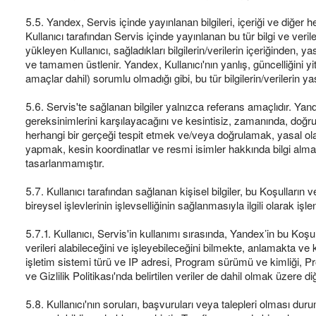
5.5. Yandex, Servis içinde yayınlanan bilgileri, içeriği ve diğe
Kullanıcı tarafından Servis içinde yayınlanan bu tür bilgi ve veri
yükleyen Kullanıcı, sağladıkları bilgilerin/verilerin içeriğinde
ve tamamen üstlenir. Yandex, Kullanıcı'nın yanlış, güncelliğini y
amaçlar dahil) sorumlu olmadığı gibi, bu tür bilgilerin/veriler
5.6. Servis'te sağlanan bilgiler yalnızca referans amaçlıdır. Yande
gereksinimlerini karşılayacağını ve kesintisiz, zamanında, doğru,
herhangi bir gerçeği tespit etmek ve/veya doğrulamak, yasal ol
yapmak, kesin koordinatlar ve resmi isimler hakkında bilgi alma
tasarlanmamıştır.
5.7. Kullanıcı tarafından sağlanan kişisel bilgiler, bu Koşulların ve 
bireysel işlevlerinin işlevselliğinin sağlanmasıyla ilgili olarak işlen
5.7.1. Kullanıcı, Servis'in kullanımı sırasında, Yandex’in bu Koşulla
verileri alabileceğini ve işleyebileceğini bilmekte, anlamakta ve k
işletim sistemi türü ve IP adresi, Program sürümü ve kimliği, Progra
ve Gizlilik Politikası'nda belirtilen veriler de dahil olmak üzere di
5.8. Kullanıcı'nın soruları, başvuruları veya talepleri olması duru