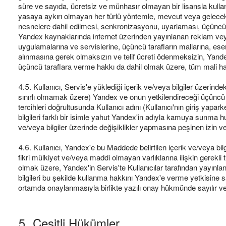
süre ve sayıda, ücretsiz ve münhasır olmayan bir lisansla kulland
yasaya aykırı olmayan her türlü yöntemle, mevcut veya gelecekte
nesnelere dahil edilmesi, senkronizasyonu, uyarlaması, üçüncü ki
Yandex kaynaklarında internet üzerinden yayınlanan reklam veya 
uygulamalarına ve servislerine, üçüncü tarafların mallarına, ese
alınmasına gerek olmaksızın ve telif ücreti ödenmeksizin, Yandex
üçüncü taraflara verme hakkı da dahil olmak üzere, tüm mali ha
4.5. Kullanıcı, Servis'e yüklediği içerik ve/veya bilgiler üzerin
sınırlı olmamak üzere) Yandex ve onun yetkilendireceği üçüncü k
tercihleri doğrultusunda Kullanıcı adını (Kullanıcı'nın giriş yapa
bilgileri farklı bir isimle yahut Yandex'in adıyla kamuya sunma 
ve/veya bilgiler üzerinde değişiklikler yapmasına peşinen izin ver
4.6. Kullanıcı, Yandex'e bu Maddede belirtilen içerik ve/veya bi
fikri mülkiyet ve/veya maddi olmayan varlıklarına ilişkin gerekli 
olmak üzere, Yandex'in Servis'te Kullanıcılar tarafından yayınlan
bilgileri bu şekilde kullanma hakkını Yandex'e verme yetkisine sa
ortamda onaylanmasıyla birlikte yazılı onay hükmünde sayılır ve t
5. Çeşitli Hükümler