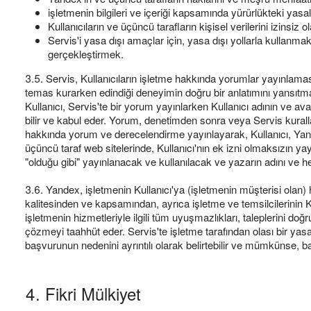
işletmenin bilgileri ve içeriği kapsamında yürürlükteki yasa
Kullanıcıların ve üçüncü tarafların kişisel verilerini izinsi
Servis'i yasa dışı amaçlar için, yasa dışı yollarla kullanma
gerçekleştirmek.
3.5. Servis, Kullanıcıların işletme hakkında yorumlar yayınlamas
temas kurarken edindiği deneyimin doğru bir anlatımını yansıtmal
Kullanıcı, Servis'te bir yorum yayınlarken Kullanıcı adının ve avat
bilir ve kabul eder. Yorum, denetimden sonra veya Servis kurallar
hakkında yorum ve derecelendirme yayınlayarak, Kullanıcı, Yande
üçüncü taraf web sitelerinde, Kullanıcı'nın ek izni olmaksızın yay
"olduğu gibi" yayınlanacak ve kullanılacak ve yazarın adını ve h
3.6. Yandex, işletmenin Kullanıcı'ya (işletmenin müşterisi olan)
kalitesinden ve kapsamından, ayrıca işletme ve temsilcilerinin K
işletmenin hizmetleriyle ilgili tüm uyuşmazlıkları, taleplerini do
çözmeyi taahhüt eder. Servis'te işletme tarafından olası bir ya
başvurunun nedenini ayrıntılı olarak belirtebilir ve mümkünse, başv
4. Fikri Mülkiyet