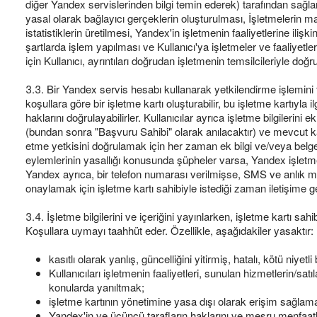
diğer Yandex servislerinden bilgi temin ederek) tarafından sağlanır
yasal olarak bağlayıcı gerçeklerin oluşturulması, İşletmelerin mal
istatistiklerin üretilmesi, Yandex'in işletmenin faaliyetlerine il
şartlarda işlem yapılması ve Kullanıcı'ya işletmeler ve faaliyetl
için Kullanıcı, ayrıntıları doğrudan işletmenin temsilcileriyle doğ
3.3. Bir Yandex servis hesabı kullanarak yetkilendirme işlemini
koşullara göre bir işletme kartı oluşturabilir, bu işletme kartıyla i
haklarını doğrulayabilirler. Kullanıcılar ayrıca işletme bilgilerini 
(bundan sonra "Başvuru Sahibi" olarak anılacaktır) ve mevcut kar
etme yetkisini doğrulamak için her zaman ek bilgi ve/veya belge 
eylemlerinin yasallığı konusunda şüpheler varsa, Yandex işletmeye
Yandex ayrıca, bir telefon numarası verilmişse, SMS ve anlık mesa
onaylamak için işletme kartı sahibiyle istediği zaman iletişime g
3.4. İşletme bilgilerini ve içeriğini yayınlarken, işletme kartı sahi
Koşullara uymayı taahhüt eder. Özellikle, aşağıdakiler yasaktır:
kasıtlı olarak yanlış, güncelliğini yitirmiş, hatalı, kötü niyetl
Kullanıcıları işletmenin faaliyetleri, sunulan hizmetlerin/sat
konularda yanıltmak;
işletme kartının yönetimine yasa dışı olarak erişim sağlam
Yandex'in ve üçüncü tarafların haklarını ve meşru menfaatleri