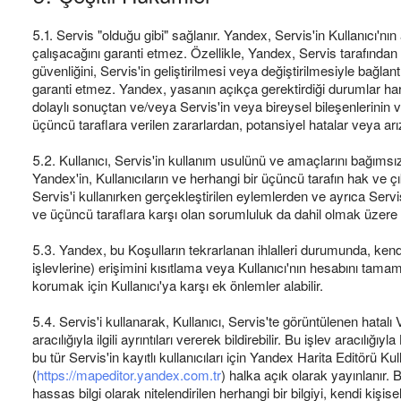
5.1. Servis "olduğu gibi" sağlanır. Yandex, Servis'in Kullanıcı'nı
çalışacağını garanti etmez. Özellikle, Yandex, Servis tarafında
güvenliğini, Servis'in geliştirilmesi veya değiştirilmesiyle bağl
garanti etmez. Yandex, yasanın açıkça gerektirdiği durumlar ha
dolaylı sonuçtan ve/veya Servis'in veya bireysel bileşenlerinin
üçüncü taraflara verilen zararlardan, potansiyel hatalar veya arı
5.2. Kullanıcı, Servis'in kullanım usulünü ve amaçlarını bağımsız
Yandex'in, Kullanıcıların ve herhangi bir üçüncü tarafın hak ve
Servis'i kullanırken gerçekleştirilen eylemlerden ve ayrıca Servis
ve üçüncü taraflara karşı olan sorumluluk da dahil olmak üzere 
5.3. Yandex, bu Koşulların tekrarlanan ihlalleri durumunda, kendi
işlevlerine) erişimini kısıtlama veya Kullanıcı'nın hesabını tama
korumak için Kullanıcı'ya karşı ek önlemler alabilir.
5.4. Servis'i kullanarak, Kullanıcı, Servis'te görüntülenen hatalı 
aracılığıyla ilgili ayrıntıları vererek bildirebilir. Bu işlev aracılığı
bu tür Servis'in kayıtlı kullanıcıları için Yandex Harita Editörü Ku
(
https://mapeditor.yandex.com.tr
) halka açık olarak yayınlanır. 
hassas bilgi olarak nitelendirilen herhangi bir bilgiyi, kendi kişise