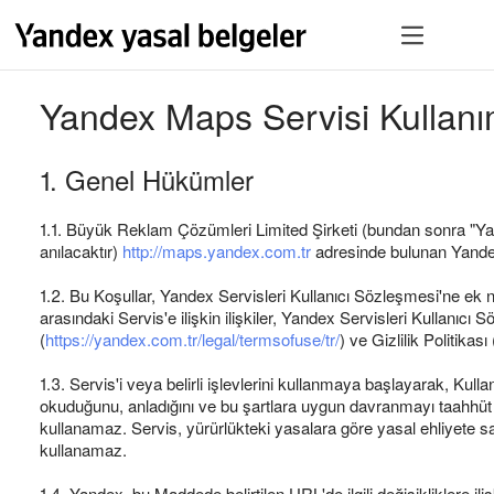
Yandex Maps Servisi Kullanı
1. Genel Hükümler
1.1. Büyük Reklam Çözümleri Limited Şirketi (bundan sonra "Yande
anılacaktır)
http://maps.yandex.com.tr
adresinde bulunan Yandex
1.2. Bu Koşullar, Yandex Servisleri Kullanıcı Sözleşmesi'ne ek ni
arasındaki Servis'e ilişkin ilişkiler, Yandex Servisleri Kullanıcı 
(
https://yandex.com.tr/legal/termsofuse/tr/
) ve Gizlilik Politikası 
1.3. Servis'i veya belirli işlevlerini kullanmaya başlayarak, Kulla
okuduğunu, anladığını ve bu şartlara uygun davranmayı taahhüt e
kullanamaz. Servis, yürürlükteki yasalara göre yasal ehliyete sahip
kullanamaz.
1.4. Yandex, bu Maddede belirtilen URL'de ilgili değişikliklere ili