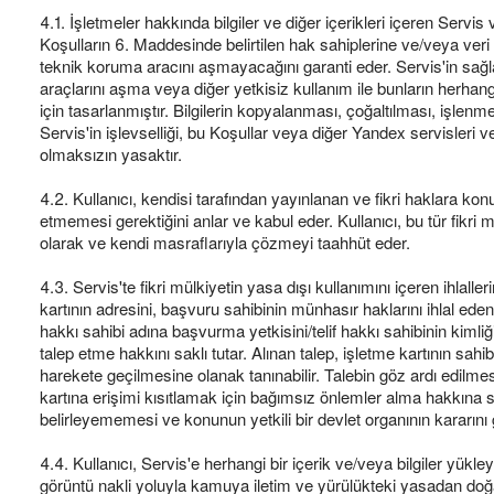
4.1. İşletmeler hakkında bilgiler ve diğer içerikleri içeren Servis
Koşulların 6. Maddesinde belirtilen hak sahiplerine ve/veya veri sa
teknik koruma aracını aşmayacağını garanti eder. Servis'in sağ
araçlarını aşma veya diğer yetkisiz kullanım ile bunların herhangi
için tasarlanmıştır. Bilgilerin kopyalanması, çoğaltılması, işlenm
Servis'in işlevselliği, bu Koşullar veya diğer Yandex servisleri 
olmaksızın yasaktır.
4.2. Kullanıcı, kendisi tarafından yayınlanan ve fikri haklara konu o
etmemesi gerektiğini anlar ve kabul eder. Kullanıcı, bu tür fikri m
olarak ve kendi masraflarıyla çözmeyi taahhüt eder.
4.3. Servis'te fikri mülkiyetin yasa dışı kullanımını içeren ihlalle
kartının adresini, başvuru sahibinin münhasır haklarını ihlal eden içer
hakkı sahibi adına başvurma yetkisini/telif hakkı sahibinin kimli
talep etme hakkını saklı tutar. Alınan talep, işletme kartının sahi
harekete geçilmesine olanak tanınabilir. Talebin göz ardı edilme
kartına erişimi kısıtlamak için bağımsız önlemler alma hakkına s
belirleyememesi ve konunun yetkili bir devlet organının kararını 
4.4. Kullanıcı, Servis'e herhangi bir içerik ve/veya bilgiler yükl
görüntü nakli yoluyla kamuya iletim ve yürülükteki yasadan doğan