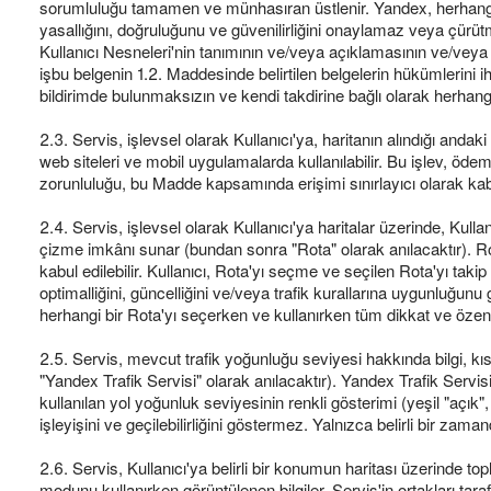
sorumluluğu tamamen ve münhasıran üstlenir. Yandex, herhangi b
yasallığını, doğruluğunu ve güvenilirliğini onaylamaz veya çürüt
Kullanıcı Nesneleri'nin tanımının ve/veya açıklamasının ve/veya K
işbu belgenin 1.2. Maddesinde belirtilen belgelerin hükümlerini ih
bildirimde bulunmaksızın ve kendi takdirine bağlı olarak herhangi 
2.3. Servis, işlevsel olarak Kullanıcı'ya, haritanın alındığı and
web siteleri ve mobil uygulamalarda kullanılabilir. Bu işlev, öde
zorunluluğu, bu Madde kapsamında erişimi sınırlayıcı olarak kab
2.4. Servis, işlevsel olarak Kullanıcı'ya haritalar üzerinde, Kulla
çizme imkânı sunar (bundan sonra "Rota" olarak anılacaktır). Rot
kabul edilebilir. Kullanıcı, Rota'yı seçme ve seçilen Rota'yı t
optimalliğini, güncelliğini ve/veya trafik kurallarına uygunluğu
herhangi bir Rota'yı seçerken ve kullanırken tüm dikkat ve özen te
2.5. Servis, mevcut trafik yoğunluğu seviyesi hakkında bilgi, kıs
"Yandex Trafik Servisi" olarak anılacaktır). Yandex Trafik Servisi
kullanılan yol yoğunluk seviyesinin renkli gösterimi (yeşil "açık",
işleyişini ve geçilebilirliğini göstermez. Yalnızca belirli bir za
2.6. Servis, Kullanıcı'ya belirli bir konumun haritası üzerinde to
modunu kullanırken görüntülenen bilgiler, Servis'in ortakları tar